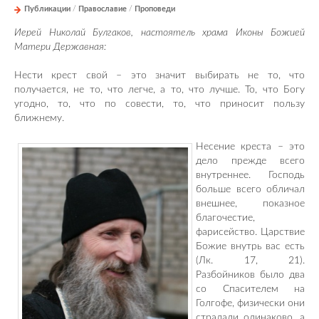
Публикации
/
Православие
/
Проповеди
Иерей Николай Булгаков, настоятель храма Иконы Божией
Матери Державная:
Нести крест свой – это значит выбирать не то, что
получается, не то, что легче, а то, что лучше. То, что Богу
угодно, то, что по совести, то, что приносит пользу
ближнему.
Несение креста – это
дело прежде всего
внутреннее. Господь
больше всего обличал
внешнее, показное
благочестие,
фарисейство. Царствие
Божие внутрь вас есть
(Лк. 17, 21).
Разбойников было два
со Спасителем на
Голгофе, физически они
страдали одинаково, а