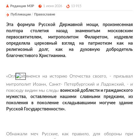
Редакция М3Р
1 июня 2026
13 915
Публикации
/
Православие
Эта формула Русской Державной мощи, произнесенная
полтора столетия назад знаменитым московским
первосвятителем, митрополитом Филаретом, издревле
определяла церковный взгляд на патриотизм как на
религиозный долг, как на духовную добродетель
благочестивого Христианина.
«Огл
янемся на историю Отечества своего, - призывал
митрополит Иоанн, Санкт- Петербургский и Ладожский, - и
повсюду видим мы следы
воинской доблести и гражданского
мужества, оставленные нашими славными предками, из
поколения в поколение складывавшими могучее здание
Русской Государственности».
Обнажали меч Русские, как правило, для обороны при