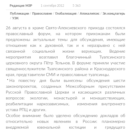
Редакция М3Р
1 сентября 2012
5 363
Публикации
/
Православие
/
Глобализация
/
Апокалипсис
/
Эл.концлагерь
/
УЭК
26 августа в храме Свято-Алексиевского прихода состоялся
православный форум, на котором прихожанам были
предложены актуальные темы для обсуждения, имеющие
отношение как к духовной, так и к неразрывно с ней
связанной социальной жизни верующих. Ведение
мероприятия возглавил благочинный Туапсинского
церковного округа Пётр Тельнов. В форуме приняли участие
священнослужители Туапсинского района и Краснодарского
края, представители СМИ и православные туапсинцы.
На повестку дня были вынесены обсуждения шести
законопроектов, созданных Межсоборным присутствием
Русской Православной Церкви и касающихся различных
вопросов: экологии, монастырей и монашествующих,
реабилитации наркозависимых, изменения внутреннего
устава РПЦ и других.
Особое внимание было уделено обсуждению докладов об
относительно новых явлениях в России: планомерно
внедряемой ювенальной юстиции и грядущего