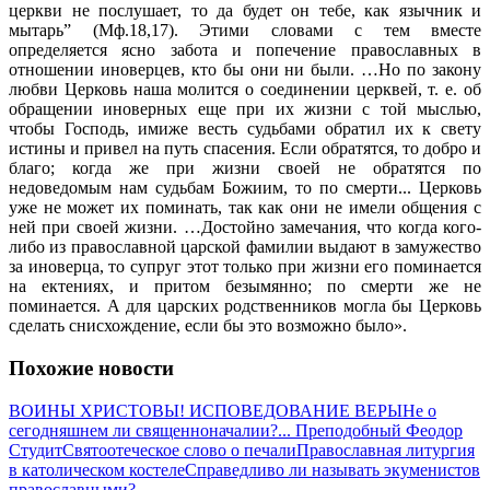
церкви не послушает, то да будет он тебе, как язычник и
мытарь” (Мф.18,17). Этими словами с тем вместе
определяется ясно забота и попечение православных в
отношении иноверцев, кто бы они ни были. …Но по закону
любви Церковь наша молится о соединении церквей, т. е. об
обращении иноверных еще при их жизни с той мыслью,
чтобы Господь, имиже весть судьбами обратил их к свету
истины и привел на путь спасения. Если обратятся, то добро и
благо; когда же при жизни своей не обратятся по
недоведомым нам судьбам Божиим, то по смерти... Церковь
уже не может их поминать, так как они не имели общения с
ней при своей жизни. …Достойно замечания, что когда кого-
либо из православной царской фамилии выдают в замужество
за иноверца, то супруг этот только при жизни его поминается
на ектениях, и притом безымянно; по смерти же не
поминается. А для царских родственников могла бы Церковь
сделать снисхождение, если бы это возможно было».
Похожие новости
ВОИНЫ ХРИСТОВЫ! ИСПОВЕДОВАНИЕ ВЕРЫ
Не о
сегодняшнем ли священноначалии?... Преподобный Феодор
Студит
Святоотеческое слово о печали
Православная литургия
в католическом костеле
Справедливо ли называть экуменистов
православными?