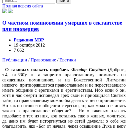
Найти
Полная версия сайта
О частном поминовении умерших в сектантстве
или иноверцев
Редакция М3Р
19 октября 2012
7 662
Публикации
/
Православие
/
Еретики
О таковых плакать подобает.
Феодор Студит
(Доброт.,
т.4, гл.330): «…я запретил православному поминать на
священных поминаниях, и на Божественной Литургии
некоего, притворявшегося православным и не перестававшего
иметь общение с еретиками и еретичеством. Ибо если б он,
хотя в час смерти исповедал грех свой и приобщился Святых
тайн; то православному можно бы делать за него приношение.
Но как он отошел в общении с ересью, то, как можно вчинять
такого в православное общение? …Но о таковых плакать
подобает; о тех из них, кои остались еще в живых, молиться,
да дано им будет исторгнуться из сетей дьявола; о се6е же
благодарить, яко «Бог от начала, через освящение Духа и веру