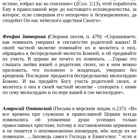
истине, избрал вас ко спасению» (2Сол. 2,13), чтоб поработать
Ему в православной вере до настоящего исповедничества, за
которое, если совершим его непорочно и безукоризненно, да
сподобит Он нас небесного царствия Своего».
Феофан Затворник (
Сборник писем, п. 479): «Спрашиваете,
как поминать умерших в сектантстве родителей ваших! В
своей частной молитве поминайте их и молитесь о них,
обращаясь к беспредельной милости Божией, и ей предавайте
их участь. В церкви же нечего их поминать. …Горько это
слышать любви вашей о родителях своих, но к ним можно
приложить, что положено о младенцах, умерших без
крещения. Последние предаются беспредельному милосердию
Божию. И вы предайте Богу участь родителей своих, и
молитесь о них в своей частной молитве - сотворить с ними
по сему милосердию и по вере вашей в сие милосердие».
Амвросий Оптинский
(Письма к мирским лицам, п.237): «Во
все времена при служении в православной Церкви всегда
поминались об упокоении души усопших только
православных христиан; потому в постановлениях церковных
и не пишется о непоминовении иноверцев, ибо нигде их не
поминали. …Заповедь самого Господа в Евангелии: " если и