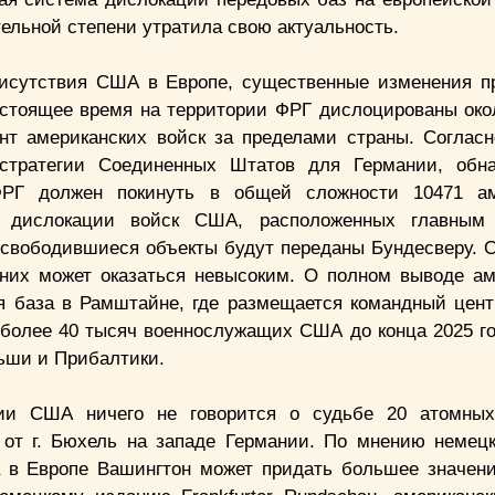
ельной степени утратила свою актуальность.
рисутствия США в Европе, существенные изменения п
настоящее время на территории ФРГ дислоцированы око
нт американских войск за пределами страны. Согласн
стратегии Соединенных Штатов для Германии, обна
ФРГ должен покинуть в общей сложности 10471 ам
т дислокации войск США, расположенных главным
свободившиеся объекты будут переданы Бундесверу. О
их может оказаться невысоким. О полном выводе ам
ная база в Рамштайне, где размещается командный цен
более 40 тысяч военнослужащих США до конца 2025 го
ьши и Прибалтики.
гии США ничего не говорится о судьбе 20 атомных
 от г. Бюхель на западе Германии. По мнению немец
та в Европе Вашингтон может придать большее значен