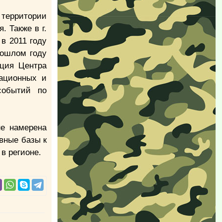
 территории
 Также в г.
в 2011 году
рошлом году
ация Центра
мационных и
событий по
не намерена
вные базы к
в регионе.