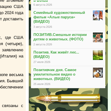
кие атомные
и жизни
6 августа 2026
низацию США
до 2024 года
Семейный художественный
фильм «Алые паруса»
т доставить
(ВИДЕО)
3 августа 2026
ПОЗИТИВ.Смешные истории
ах, где США
детям о животных. (ФОТО)
я (четыре),
2 августа 2026
о заявлению
Позитив. Как живёт лес...
(Италия) на
(ВИДЕО)
27 июля 2026
Позитивчик дня. Самое
умилительное видео о
ропе весьма
животных. (ВИДЕО)
ения. Бывший
25 июля 2026
обеспечении
 связаны с