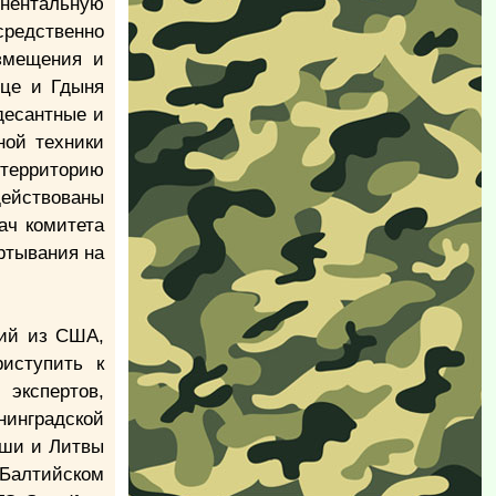
инентальную
средственно
змещения и
ьце и Гдыня
десантные и
ной техники
 территорию
действованы
ач комитета
ртывания на
зий из США,
иступить к
экспертов,
инградской
ьши и Литвы
 Балтийском