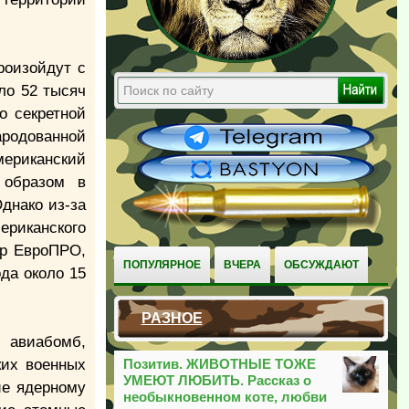
роизойдут с
ло 52 тысяч
о секретной
родованной
ериканский
 образом в
днако из-за
ериканского
тр ЕвроПРО,
ПОПУЛЯРНОЕ
ВЧЕРА
ОБСУЖДАЮТ
да около 15
РАЗНОЕ
 авиабомб,
ких военных
Позитив. ЖИВОТНЫЕ ТОЖЕ
УМЕЮТ ЛЮБИТЬ. Рассказ о
ие ядерному
необыкновенном коте, любви