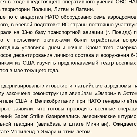
ься в ходе предстоящего оперативного учения ОВС НАТ
на территории Польши, Литвы и Латвии.
ше по стандартам НАТО оборудовано семь аэродромов
ого, в боевой подготовке ВС страны постоянно участву
раля на 33-ю базу транспортной авиации (г. Повидз) 
о с польскими экипажами были отработаны вопро
огодных условиях, днем и ночью. Кроме того, америка
росов десантирования личного состава и вооружения 6-
чикам из США изучить предполагаемый театр военных
тся в мае текущего года.
модернизированы литовские и латвийские аэродромы н
ду закончена реконструкция авиабазы «Эмари» в Эстон
авители США и Великобритании при НАТО генерал-лейт
торые заявили, что готовы проводить военные операц
ений Saber Strike базировались американские штурмо
ьной гвардии (авиабаза в штате Мичиган). Ожидает
тате Мэриленд в Эмари и этим летом.