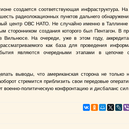
гионе создается соответствующая инфраструктура. На
есть радиолокационных пунктов дальнего обнаружения.
ный центр ОВС НАТО. Не случайно именно в Таллинне 
ым сторонником создания которого был Пентагон. В п
в Вильнюсе. На очереди, уже в этом году, аккредит
 рассматриваемого как база для проведения инфор
обытия являются очередными этапами в цепочке 
лать выводы, что американская сторона не только 
наоборот стремится приблизить свои передовые операти
т военно-политическую конфронтацию и дисбаланс сил 