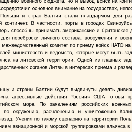
ащению военного бюджета, но и вывод войск на конт
осредоточил основное внимание на государствах, непо
и Польши и стран Балтии стали плацдармом для ра
 континент. В частности, порты в городах Свиноуйс
перь способны принимать американские и британские 
 для переброски личного состава, вооружения и воен
ан межведомственный комитет по приему войск НАТО на
телей министерств и ведомств, которые могут быть за
нса на литовской территории. Одной из главных зад
дарственных органов Литвы в интересах приема и разве
льшу и страны Балтии будут выдвинуты девять диви
т «на агрессивные действия России» США готовы пр
тийском море. По заявлениям российских военных 
ия по окружению, расчленению и уничтожению Калин
 назад. Учения по такому сценарию на территории Пол
анием авиационной и морской группировками альянса в