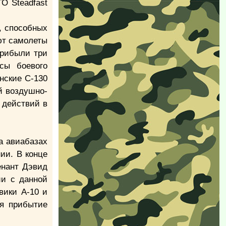
О Steadfast
, способных
ют самолеты
прибыли три
сы боевого
нские С-130
й воздушно-
 действий в
а авиабазах
ии. В конце
енант Дэвид
ии с данной
вики A-10 и
ся прибытие