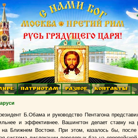
МИРЕ
ПАТРИОТАМ
РАЗНОЕ
КОНТАКТЫ
ларуси
резидент Б.Обама и руководство Пентагона представи
ильнее и эффективнее. Вашингтон делает ставку на
 на Ближнем Востоке. При этом, казалось бы, после
ая система дислокации передовых баз на европейской