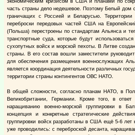
экономическим кризисом в США и планами по сокр
часть страны дело недешевое. Поэтому Белый дом с
граничащих с Россией и Беларусью. Территори
переброски передовых частей США на Европейский
(Польша) перестроены по стандартам Альянса и те
транспортные суда, которые будут использоваться
сухопутных войск и морской пехоты. В Литве созд
страны. В его состав вошли заместители руководи
для обеспечения размещения военнослужащих Алья
является координация деятельности различных госу
территории страны контингентов ОВС НАТО.
В общей сложности, согласно планам НАТО, в По
Великобритании, Германии. Кроме того, в отве
наращиванию военно-морской группировки в Бал
концепция и конкретные стратегические действ
группировки войск разработаны в США ещё 5-6 лет
уже проводились: с переброской десанта, наращив