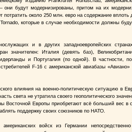
емецкому изданию Frankfurter Rundschau, американс
 – они будут модернизированы, притом на их модер
т потратить около 250 млн. евро на содержание вплоть 
Tornado, которые в случае необходимости должны буду
ннослужащих и в других западноевропейских стран
ан значителен: Италия (девять баз), Великобритани
Нидерланды и Португалия (по одной). В частности, п
стребителей F-16 с американской авиабазы «Авиано» 
нского влияния на военно-политическую ситуацию в Ев
часть света не утратила своего геополитического знач
аны Восточной Европы приобретают всё больший вес в 
аблять поддержку своих союзников по НАТО.
 американских войск из Германии непосредственно