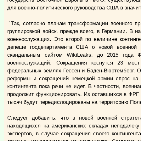
для военно-политического руководства США в значит
Так, согласно планам трансформации военного п
группировкой войск, прежде всего, в Германии. В 
военнослужащих. Это второй по величине континге
депеше госдепартамента США о новой военной 
скандальным сайтом WikiLeaks, до 2015 года 
военнослужащий. Сокращения коснутся 23 мес
федеральных землях Гессен и Баден-Вюртемберг. О
реформы и сокращений немецкой армии спрос на н
контингента пока речи не идет. В частности, воен
продолжит функционировать. Из оставшихся в ФРГ 
тысяч будут передислоцированы на территорию Пол
Следует добавить, что в новой военной страте
находящихся на американских складах неподалеку
экспертов, в случае сокращения своего континген