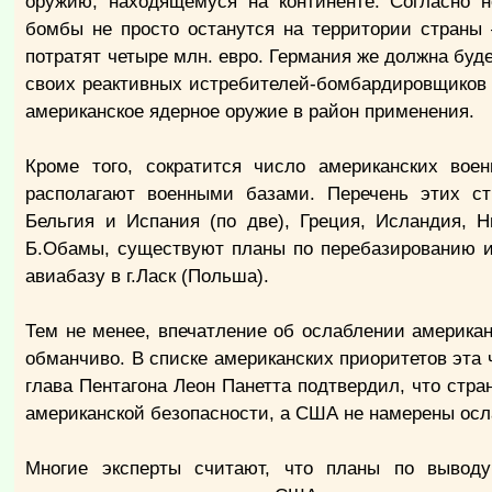
оружию, находящемуся на континенте. Согласно н
бомбы не просто останутся на территории страны
потратят четыре млн. евро. Германия же должна буде
своих реактивных истребителей-бомбардировщиков 
американское ядерное оружие в район применения.
Кроме того, сократится число американских вое
располагают военными базами. Перечень этих стр
Бельгия и Испания (по две), Греция, Исландия, 
Б.Обамы, существуют планы по перебазированию и
авиабазу в г.Ласк (Польша).
Тем не менее, впечатление об ослаблении америка
обманчиво. В списке американских приоритетов эта 
глава Пентагона Леон Панетта подтвердил, что стр
американской безопасности, а США не намерены осл
Многие эксперты считают, что планы по выводу