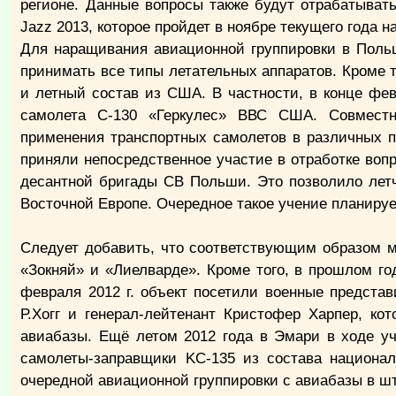
регионе. Данные вопросы также будут отрабатыват
Jazz 2013, которое пройдет в ноябре текущего года 
Для наращивания авиационной группировки в Поль
принимать все типы летательных аппаратов. Кроме т
и летный состав из США. В частности, в конце фев
самолета С-130 «Геркулес» ВВС США. Совместн
применения транспортных самолетов в различных п
приняли непосредственное участие в отработке воп
десантной бригады СВ Польши. Это позволило лет
Восточной Европе. Очередное такое учение планируе
Следует добавить, что соответствующим образом 
«Зокняй» и «Лиелварде». Кроме того, в прошлом го
февраля 2012 г. объект посетили военные предст
Р.Хогг и генерал-лейтенант Кристофер Харпер, ко
авиабазы. Ещё летом 2012 года в Эмари в ходе уч
самолеты-заправщики KC-135 из состава национал
очередной авиационной группировки с авиабазы в ш