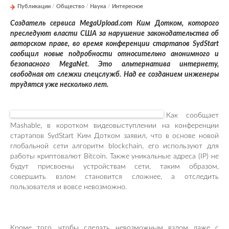
Публикации
/
Общество
/
Наука
/
Интересное
Создатель сервиса MegaUpload.com Ким Дотком, которого
преследуют власти США за нарушение законодательства об
авторском праве, во время конференции стартапов SydStart
сообщил новые подробности относительно анонимного и
безопасного MegaNet. Это альтернатива интернету,
свободная от слежки спецслужб. Над ее созданием инженеры
трудятся уже несколько лет.
Как сообщает
Mashable, в коротком видеовыступлении на конференции
стартапов SydStart Ким Дотком заявил, что в основе новой
глобальной сети алгоритм blockchain, его используют для
работы криптовалют Bitcoin. Также уникальные адреса (IP) не
будут присвоены устройствам сети, таким образом,
совершить взлом становится сложнее, а отследить
пользователя и вовсе невозможно.
Кроме того, чтобы сделать невозможным взлом даже с