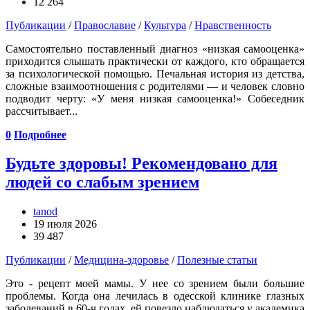
12 264
Публикации
/
Православие
/
Культура
/
Нравственность
Самостоятельно поставленный диагноз «низкая самооценка»
приходится слышать практически от каждого, кто обращается
за психологической помощью. Печальная история из детства,
сложные взаимоотношения с родителями — и человек словно
подводит черту: «У меня низкая самооценка!» Собеседник
рассчитывает...
0
Подробнее
Будьте здоровы! Рекомендовано для
людей со слабым зрением
tanod
19 июля 2026
39 487
Публикации
/
Медицина-здоровье
/
Полезные статьи
Это - рецепт моей мамы. У нее со зрением были большие
проблемы. Когда она лечилась в одесской клинике глазных
заболеваний в 60-ч годах, ей повезло наблюдаться у академика