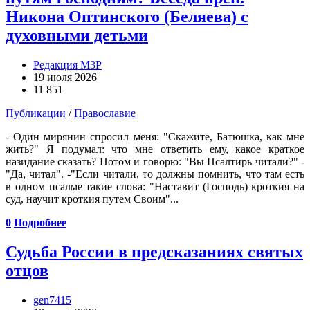
Никона Оптинского (Беляева) с
духовными детьми
Редакция М3Р
19 июля 2026
11 851
Публикации
/
Православие
- Один мирянин спросил меня: "Скажите, Батюшка, как мне
жить?" Я подумал: что мне ответить ему, какое краткое
назидание сказать? Потом и говорю: "Вы Псалтирь читали?" -
"Да, читал". -"Если читали, то должны помнить, что там есть
в одном псалме такие слова: "Наставит (Господь) кроткия на
суд, научит кроткия путем Своим"...
0
Подробнее
Судьба России в предсказаниях святых
отцов
gen7415