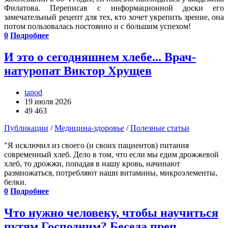
Филатова. Переписав с информационной доски его
замечательный рецепт для тех, кто хочет укрепить зрение, она
потом пользовалась постоянно и с большим успехом!
0
Подробнее
И это о сегодняшнем хлебе... Врач-
натуропат Виктор Хрущев
tanod
19 июля 2026
49 463
Публикации
/
Медицина-здоровье
/
Полезные статьи
"Я исключил из своего (и своих пациентов) питания
современный хлеб. Дело в том, что если мы едим дрожжевой
хлеб, то дрожжи, попадая в нашу кровь, начинают
размножаться, потребляют наши витамины, микроэлементы,
белки.
0
Подробнее
Что нужно человеку, чтобы научиться
путям Господним? Беседа преп.