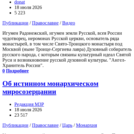
donat
18 июля 2026
5 223
Публикации
/
Православие
/
Видео
Игумен Радонежский, игумен земли Русской, всея России
чудотворец, иеромонах Русской церкви, основатель ряда
монастырей, в том числе Свято-Троицкого монастыря под
Москвой (ныне Троице-Сергиева лавра) Духовный собиратель
русского народа, с которым связаны культурный идеал Святой
Руси и возникновение русской духовной культуры. "Ангел-
Хранитель России".
0
Подробнее
Об истинном монархическом
миросозерцании
Редакция М3Р
18 июля 2026
23 517
Публикации
/
Православие
/
Царь
/
Монархия