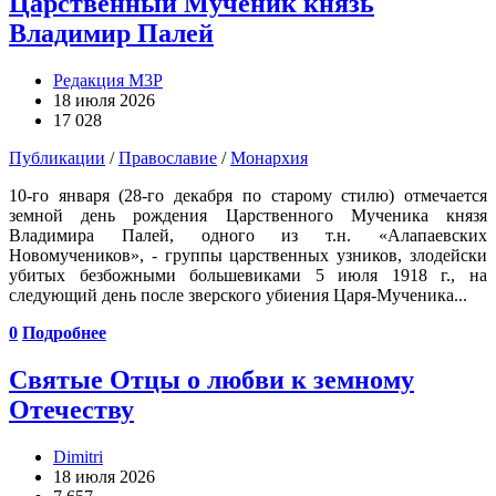
Царственный Мученик князь
Владимир Палей
Редакция М3Р
18 июля 2026
17 028
Публикации
/
Православие
/
Монархия
10-го января (28-го декабря по старому стилю) отмечается
земной день рождения Царственного Мученика князя
Владимира Палей, одного из т.н. «Алапаевских
Новомучеников», - группы царственных узников, злодейски
убитых безбожными большевиками 5 июля 1918 г., на
следующий день после зверского убиения Царя-Мученика...
0
Подробнее
Святые Отцы о любви к земному
Отечеству
Dimitri
18 июля 2026