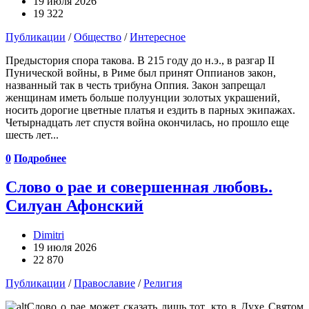
19 июля 2026
19 322
Публикации
/
Общество
/
Интересное
Предыстория спора такова. В 215 году до н.э., в разгар II
Пунической войны, в Риме был принят Оппианов закон,
названный так в честь трибуна Оппия. Закон запрещал
женщинам иметь больше полуунции золотых украшений,
носить дорогие цветные платья и ездить в парных экипажах.
Четырнадцать лет спустя война окончилась, но прошло еще
шесть лет...
0
Подробнее
Слово о рае и совершенная любовь.
Силуан Афонский
Dimitri
19 июля 2026
22 870
Публикации
/
Православие
/
Религия
Слово о рае может сказать лишь тот, кто в Духе Святом