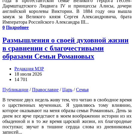
года в протестантской семье Великого герцога Гессен-
Дармштадтского Людвига IV и принцессы Алисы, дочери
английской королевы Виктории. В 1884 году она вышла
замуж за Великого князя Сергея Александровича, брата
Императора Российского Александра III...
0
Подробнее
Размышления о своей духовной жизни
в сравнении с благочестивыми
образами Семьи Романовых
Редакция М3Р
18 июля 2026
14 701
Публикации
/
Православие
/
Царь
/
Семья
В течение двух недель живу тем, что читаю в свободное время
о царственных мучениках. Я удивляюсь тому влиянию,
которое оказывают на меня образы семьи Романовых. День за
днем все ярче предстают в моем воображении истории из их
обыденной и в то же время царской жизни, их благородные
поступки; звучат в тишине сердца слова из дневниковых
записей...