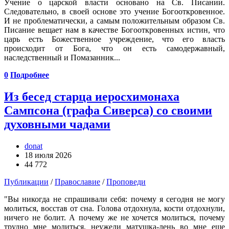
Учение о царской власти основано на Св. Писании.
Следовательно, в своей основе это учение Богооткровенное.
И не проблематически, а самым положительным образом Св.
Писание вещает нам в качестве Богооткровенных истин, что
царь есть Божественное учреждение, что его власть
происходит от Бога, что он есть самодержавный,
наследственный и Помазанник...
0
Подробнее
Из бесед старца иеросхимонаха
Сампсона (графа Сиверса) со своими
духовными чадами
donat
18 июля 2026
44 772
Публикации
/
Православие
/
Проповеди
"Вы никогда не спрашивали себя: почему я сегодня не могу
молиться, восстав от сна. Голова отдохнула, кости отдохнули,
ничего не болит. А почему же не хочется молиться, почему
трудно мне молиться, неужели матушка-лень во мне еще