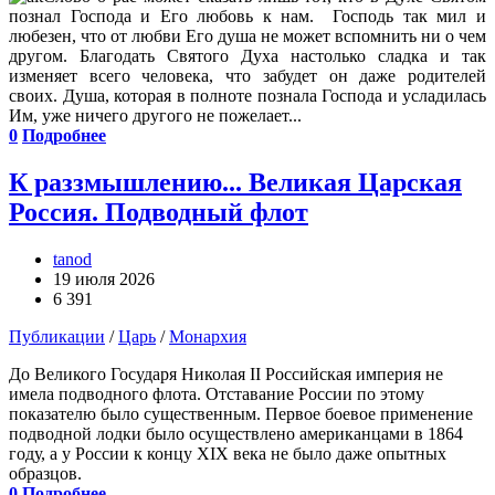
познал Господа и Его любовь к нам. Господь так мил и
любезен, что от любви Его душа не может вспомнить ни о чем
другом. Благодать Святого Духа настолько сладка и так
изменяет всего человека, что забудет он даже родителей
своих. Душа, которая в полноте познала Господа и усладилась
Им, уже ничего другого не пожелает...
0
Подробнее
К раззмышлению... Великая Царская
Россия. Подводный флот
tanod
19 июля 2026
6 391
Публикации
/
Царь
/
Монархия
До Великого Государя Николая II Российская империя не
имела подводного флота. Отставание России по этому
показателю было существенным. Первое боевое применение
подводной лодки было осуществлено американцами в 1864
году, а у России к концу XIX века не было даже опытных
образцов.
0
Подробнее