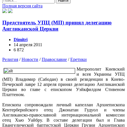
Найти
Полная версия сайта
Предстоятель УПЦ (МП) принял делегацию
Англиканской Церкви
Dimitri
14 апреля 2011
6 872
Религия
/
Новости
/
Православие
/
Еретики
Митрополит Киевский
и всея Украины УПЦ
(МП) Владимир (Сабодан) в своей резиденции в Киево-
Печерской лавре 12 апреля принял делегацию Англиканской
Церкви во главе с епископом Уэйкфилдом Стивеном
Платтеном.
Епископа сопровождали личный капеллан Архиепископа
Кентерберийского отец Джонатан Гудуол и члены
Англиканско-православной интернациональной комиссии
отец Хью Уайбру. В составе делегации был и Глава
Евангелической баптистской Церкви Грузии Архиепископ