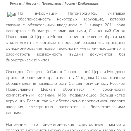
Религия
/
Новости
/
Православие
/
Россия
/
Глобализация
По информации Патриархия.Ru, учитывая
обеспокоенность некоторых верующих, которая
связана с обязательным введением с 1 января 2011 года
паспортов с биометрическими данными, Священный Синод
Православной Церкви Молдовы принял решение обратиться
к компетентным органам с просьбой разъяснить принципы
функционирования новых технологий учета личных данных и
рассмотреть возможность выдачи документов без
биометрических чипов.
Очевидно, Священный Синод Православной Церкви Молдовы
принял обращение к правительству Молдовы. С аналогичным
обращением не помешало бы и Священному Синоду Русской
Православной Церкви обратиться к российским
компетентным органам. Ибо подавляющее большинство
верующих России так же обеспокоено перспективой скорого
введения электронных паспортов с биометрическими
данным.
Напомним, что биометрические электронные паспорта
содержат антихристианскую символику с числом зверя 666, а