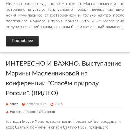
Неделя прошла неудачно и бестолково. Масса времени и сил
потрачено впустую. Три, условно говоря, вечера (до двух
ночи) мучилась со стихотворением и только наутро после
последнего ночного штурма поняла, что и не могло оно
получиться: ошибочным, ложным был изначальный замысел...
Подробнее
ИНТЕРЕСНО И ВАЖНО. Выступление
Марины Масленниковой на
конференции "Спасём природу
России". (ВИДЕО)
donat
2 апреля 2026
2 425
Новости
/
Россия
/
Общество
Господи Iисусе Христе, молитвами Пресвятой Богородицы и
всех Святых помилуй и спаси Святую Русь, грядущего