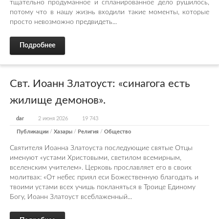
тщательно продуманное и спланированное дело рушилось,
потому что в нашу жизнь входили такие моменты, которые
просто невозможно предвидеть...
Подробнее
Свт. Иоанн Златоуст: «синагога есть
жилище демонов».
dar
2 июня 2026
19 743
Публикации
/
Хазары
/
Религия
/
Общество
Святителя Иоанна Златоуста последующие святые Отцы
именуют «устами Христовыми, светилом всемирным,
вселенским учителем». Церковь прославляет его в своих
молитвах: «От небес приял еси Божественную благодать и
твоими устами всех учишь покланяться в Троице Единому
Богу, Иоанн Златоуст всеблаженный...