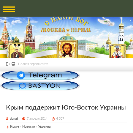
Полная версия сайта
Крым поддержит Юго-Восток Украины
donat
7 апреля 2014
4 357
Крым
/
Новости
/
Украина