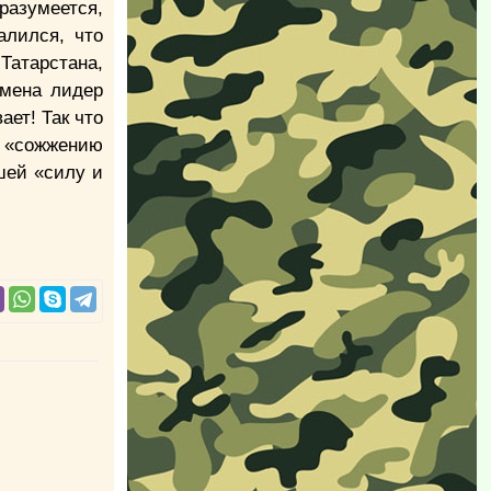
разумеется,
алился, что
Татарстана,
имена лидер
ает! Так что
му «сожжению
шей «силу и