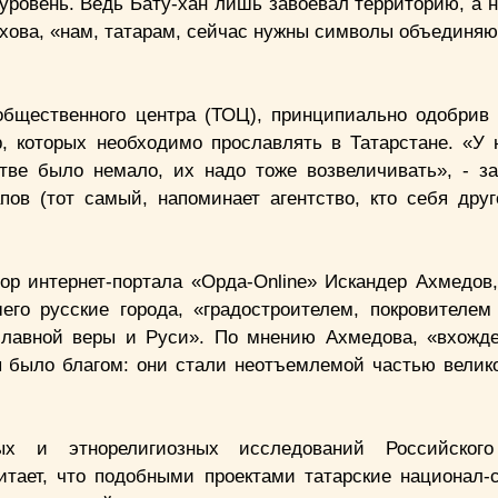
уровень. Ведь Бату-хан лишь завоевал территорию, а н
ихова, «нам, татарам, сейчас нужны символы объединя
общественного центра (ТОЦ), принципиально одобрив
 которых необходимо прославлять в Татарстане. «У 
тве было немало, их надо тоже возвеличивать», - з
ов (тот самый, напоминает агентство, кто себя др
ор интернет-портала «Орда-Online» Искандер Ахмедов
его русские города, «градостроителем, покровителем
славной веры и Руси». По мнению Ахмедова, «вхожд
 было благом: они стали неотъемлемой частью велик
ых и этнорелигиозных исследований Российского
итает, что подобными проектами татарские национал-