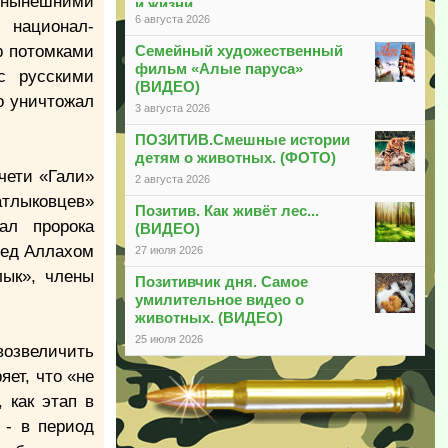
е нынешними
и жизни
6 августа 2026
 национал-
р потомками
Семейный художественный
фильм «Алые паруса»
с русскими
(ВИДЕО)
о уничтожал
3 августа 2026
ПОЗИТИВ.Смешные истории
детям о животных. (ФОТО)
чети «Гали»
2 августа 2026
атлыковцев»
Позитив. Как живёт лес...
ал пророка
(ВИДЕО)
ред Аллахом
27 июля 2026
лык», члены
Позитивчик дня. Самое
умилительное видео о
животных. (ВИДЕО)
25 июля 2026
возвеличить
ет, что «не
 как этап в
 - в период