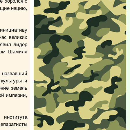
е боролся с
ющие нацию,
 инициативу
нас великих
аявил лидер
угом Шамиля
, назвавший
 культуры и
ение земель
ой империи,
 института
сепаратисты