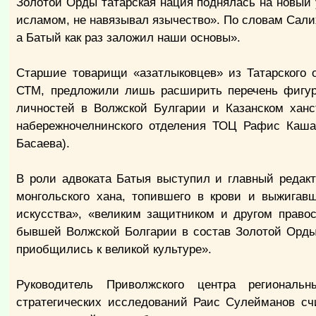
Золотой Орды татарская нация поднялась на новый 
исламом, не навязывал язычество». По словам Сал
а Батый как раз заложил наши основы».
Старшие товарищи «азатлыковцев» из Татарского 
СТМ, предложили лишь расширить перечень фигур,
личностей в Волжской Булгарии и Казанском ханс
набережночелнинского отделения ТОЦ Рафис Кашап
Басаева).
В роли адвоката Батыя выступил и главный редакт
монгольского хана, топившего в крови и выжигавш
искусства», «великим защитником и другом право
бывшей Волжской Болгарии в состав Золотой Орды
приобщились к великой культуре».
Руководитель Приволжского центра региональн
стратегических исследований Раис Сулейманов сч