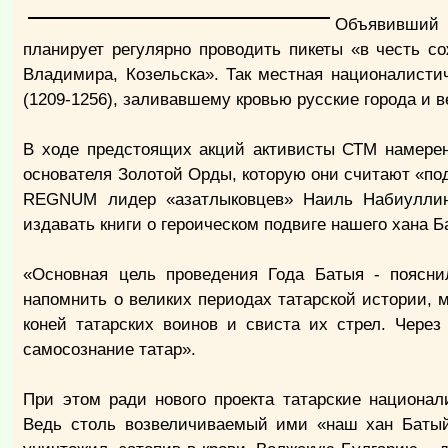
Объявивший 
планирует регулярно проводить пикеты «в честь со
Владимира, Козельска». Так местная националисти
(1209-1256), заливавшему кровью русские города и в
В ходе предстоящих акций активисты СТМ намерен
основателя Золотой Орды, которую они считают «п
REGNUM лидер «азатлыковцев» Наиль Набиуллин.
издавать книги о героическом подвиге нашего хана Б
«Основная цель проведения Года Батыя - поясни
напомнить о великих периодах татарской истории, м
коней татарских воинов и свиста их стрел. Чере
самосознание татар».
При этом ради нового проекта татарские национал
Ведь столь возвеличиваемый ими «наш хан Батый»