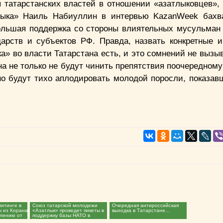
 татарстанских властей в отношении «азатлыковцев», 
тлыка» Наиль Набиуллин в интервью KazanWeek бахв
ольшая поддержка со стороны влиятельных мусульман 
арств и субъектов РФ. Правда, назвать конкретные 
а» во власти Татарстана есть, и это сомнений не вызыв
ана не только не будут чинить препятствия поочередно
но будут тихо аплодировать молодой поросли, показав
итинге в
Союз татарской молодежи
Очередная антироссийская
ы из Корана
«Азатлык» проведет пикеты в
выходка в Татарстане...
елению от
поддержку базы НАТО в
Ульяновске...