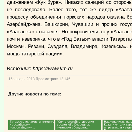
движением «Кук буре». Никаких санкций со стороны
не последовало. Более того, тот же лидер «Аза
процессу объединения тюркских народов оказана б
Азербайджана, Башкирии, Чувашии и прочих госуд
«Азатлыка» отказался. Но покровители-то у «Азатлык
почти наверняка, что в «Год Батыя» власти Татарст
Москвы, Рязани, Суздаля, Владимира, Козельска», 
мощь татарской нации».
Источник: https://www.km.ru
16 января 2013
Просмотров:
12 146
Другие новости по теме:
Татарские исламисты готовятся
"Спите спокойно, дорогие
Националисты на м
к российскому
россияне!". Очередные
Казани читали сур
«евромайдану»...
путинские обещалки...
и призывали к отд
России...