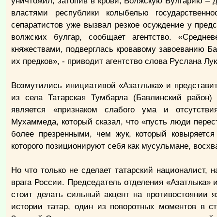
уничтожил, затопив в крови, Волжскую Булгарию –
властями республики колыбелью государственно
сепаратистов уже вызвал резкое осуждение у пред
волжских булгар, сообщает агентство. «Средне
княжествами, подверглась кровавому завоеванию Ба
их предков», - приводит агентство слова Руслана Л
Возмутились инициативой «Азатлыка» и представит
из села Татарская Тумбарла (Бавлинский район)
является «признаком слабого ума и отсутстви
Мухаммеда, который сказал, что «пусть люди перес
более презренными, чем жук, который ковыряетс
которого позиционируют себя как мусульмане, восхв
Но что только не сделает татарский националист, н
врага России. Председатель отделения «Азатлыка» 
стоит делать сильный акцент на противостоянии я
истории татар, один из поворотных моментов в ст