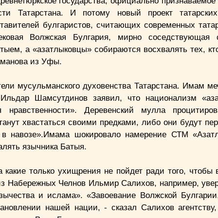
 древнетюркское государства, официально признаваемо
сти Татарстана. И потому новый проект татарских
ставителей булгаристов, считающих современных тата
вековая Волжская Булгария, мирно соседствующая 
тыем, а «азатлыковцы» собираются восхвалять тех, кт
укманова из Уфы.
ели мусульманского духовенства Татарстана. Имам ме
 Ильдар Шамсутдинов заявил, что национализм «аз
я нравственности». Деревенский мулла процитиров
танут хвастаться своими предками, либо они будут пе
я в навозе».Имама шокировало намерение СТМ «Азат
алять язычника Батыя.
а какие только ухищрения не пойдет ради того, чтобы 
из Набережных Челнов Ильмир Салихов, например, уверя
зычества и ислама». «Завоевание Волжской Булгарии,
ановлении нашей нации, - сказал Салихов агентству,