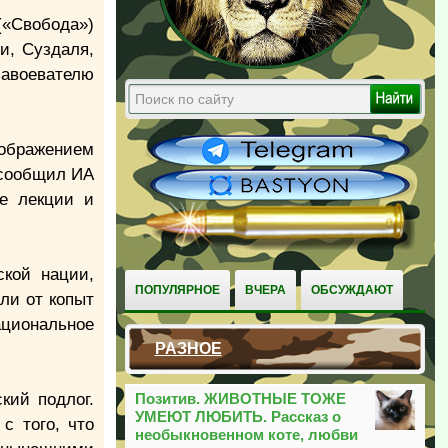
«Свобода»)
и, Суздаля,
завоевателю
зображением
 сообщил ИА
е лекции и
ской нации,
ПОПУЛЯРНОЕ
ВЧЕРА
ОБСУЖДАЮТ
ли от копыт
ациональное
РАЗНОЕ
кий подлог.
Позитив. ЖИВОТНЫЕ ТОЖЕ
УМЕЮТ ЛЮБИТЬ. Рассказ о
с того, что
необыкновенном коте, любви