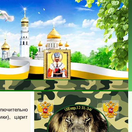
сключительно
ики), царит