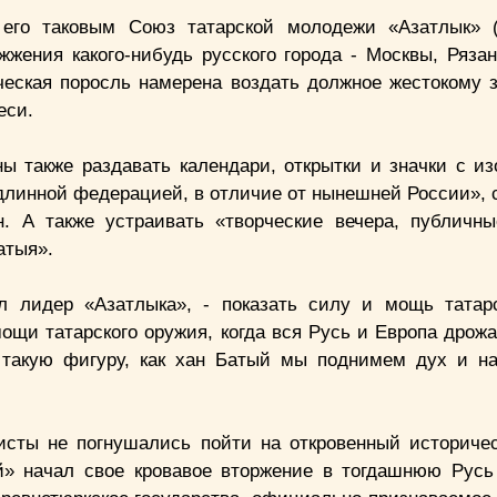
его таковым Союз татарской молодежи «Азатлык» (
жжения какого-нибудь русского города - Москвы, Рязан
ческая поросль намерена воздать должное жестокому 
еси.
ы также раздавать календари, открытки и значки с и
одлинной федерацией, в отличие от нынешней России»,
 А также устраивать «творческие вечера, публичны
атыя».
л лидер «Азатлыка», - показать силу и мощь татар
ощи татарского оружия, когда вся Русь и Европа дрожа
з такую фигуру, как хан Батый мы поднимем дух и н
исты не погнушались пойти на откровенный историчес
 начал свое кровавое вторжение в тогдашнюю Русь 