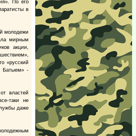
ия». По его
паратисты в
ой молодежи
чала мирным
ков акции,
шествием»,
то «русский
м Батыем» -
от властей
се-таки не
службы даже
молодежным