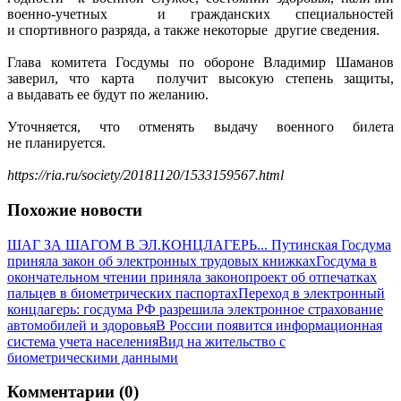
военно-учетных и гражданских специальностей
и спортивного разряда, а также некоторые другие сведения.
Глава комитета Госдумы по обороне Владимир Шаманов
заверил, что карта получит высокую степень защиты,
а выдавать ее будут по желанию.
Уточняется, что отменять выдачу военного билета
не планируется.
https://ria.ru/society/20181120/1533159567.html
Похожие новости
ШАГ ЗА ШАГОМ В ЭЛ.КОНЦЛАГЕРЬ... Путинская Госдума
приняла закон об электронных трудовых книжках
Госдума в
окончательном чтении приняла законопроект об отпечатках
пальцев в биометрических паспортах
Переход в электронный
концлагерь: госдума РФ разрешила электронное страхование
автомобилей и здоровья
В России появится информационная
система учета населения
Вид на жительство с
биометрическими данными
Комментарии (0)