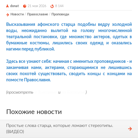
donat
21 мая 2026
8 144
Новости
/
Православие
/
Проповеди
Высказывания афонского старца подобны ведру холодной
воды, неожиданно вылитой на голову многочисленной
театральной постановки, где множество актеров, одетых в
бумажные костюмы, лишились своих одежд и оказались
нагими перед публикой.
Здесь все узнают себя: начиная с именитых проповедников - и
заканчивая нами, актерами, старающимися не лишившись
своих похотей существовать, сводить концы с концами на
помосте Православия.
(просмотреть
в Телеграме
и
на Бастионе
)
Похожие новости
Простые слова старца, которые ломают стереотипы.
(ВИДЕО)