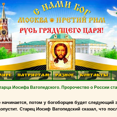
МИРЕ
ПАТРИОТАМ
РАЗНОЕ
КОНТАКТЫ
рца Иосифа Ватопедского. Пророчество о России ст
е начинается, потом у богоборцев будет следующий э
опустит. Старец Иосиф Ватопедский сказал, что пос