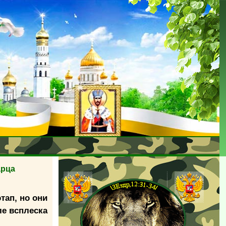
арца
тап, но они
ле всплеска