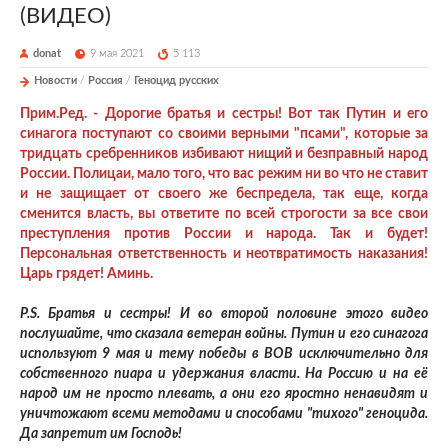
(ВИДЕО)
donat
9 мая 2021
5 113
Новости
/
Россия
/
Геноцид русских
Прим.Ред. - Дорогие братья и сестры! Вот так Путин и его
синагога поступают со своими верными "псами", которые за
тридцать сребренников избивают нищий и безправный народ
России. Полицаи, мало того, что вас режим ни во что не ставит
и не защищает от своего же беспредела, так еще, когда
сменится власть, вы ответите по всей строгости за все свои
преступления против России и народа. Так и будет!
Персональная ответственность и неотвратимость наказания!
Царь грядет! Аминь.
P.S. Братья и сестры! И во второй половине этого видео
послушайте, что сказала ветеран войны. Путин и его синагога
используют 9 мая и тему победы в ВОВ исключительно для
собственного пиара и удержания власти. На Россию и на её
народ им не просто плевать, а они его яростно ненавидят и
уничтожают всеми методами и способами "тихого" геноцида.
Да запретит им Господь!