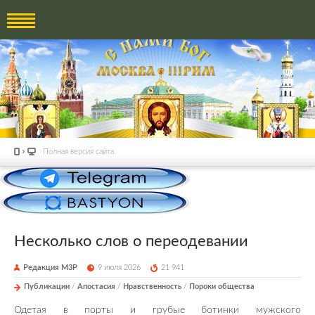
Полная версия сайта
Несколько слов о переодевании
Редакция М3Р
9 июля 2026
21 941
Публикации
/
Апостасия
/
Нравственность
/
Пороки общества
Одетая в порты и грубые ботинки мужского