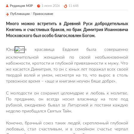
Редакция М3Р
1 июня 2026
11 648
Публикации
/
Православие
Много можно встретить в Древней Руси добродетельных
Княгинь и счастливых браков, но брак Димитрия Иоанновича
Московского был особо благословлен Богом.
Юна
я красавица Евдокия была совершенно
исключительной женщиной по своей необыкновенной
набожности, кротости и глубокой привязанности к мужу. Что
же касается Димитрия, то он с юных лет поражал всех своей
твердой волей и умом, несмотря на то, что вырос в столь
тревожное время – «аще и книгами неучен бяше добре».
С молодости он сохранил целомудрие и любовь к молитве.
По преданию, он всегда носил власяницу на теле под
рубахой, ежедневно бывал за Литургией и постами каждую
неделю приобщался Святых Тайн.
Конечно, брачный союз таких людей, скрепленный глубокой
любовью, стал счастливым, и в семейном счастье черпал