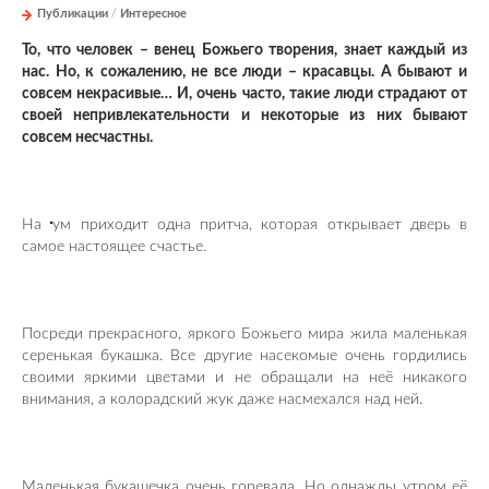
Публикации
/
Интересное
То, что человек – венец Божьего творения, знает каждый из
нас. Но, к сожалению, не все люди – красавцы. А бывают и
совсем некрасивые… И, очень часто, такие люди страдают от
своей непривлекательности и некоторые из них бывают
совсем несчастны.
На
ум приходит одна притча, которая открывает дверь в
самое настоящее счастье.
Посреди прекрасного, яркого Божьего мира жила маленькая
серенькая букашка. Все другие насекомые очень гордились
своими яркими цветами и не обращали на неё никакого
внимания, а колорадский жук даже насмехался над ней.
Маленькая букашечка очень горевала. Но однажды утром её