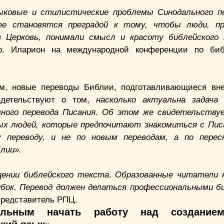
ыковые и стилистические проблемы Синодального п
ее становятся преградой к тому, чтобы люди, п
в Церковь, понимали смысл и красоту библейского
р. Иларион на международной конференции по биб
м, новые переводы Библии, подготавливающиеся вн
видетельствуют о том,
насколько актуальна задача 
вного перевода Писания. Об этом же свидетельств
ых людей, которые предпочитают знакомиться с Пис
у переводу, и не по новым переводам, а по перес
лии».
щении библейского текста
.
Образованные читатели 
ибок. Перевод должен делаться профессиональными 
представитель РПЦ.
ельным начать работу над создание