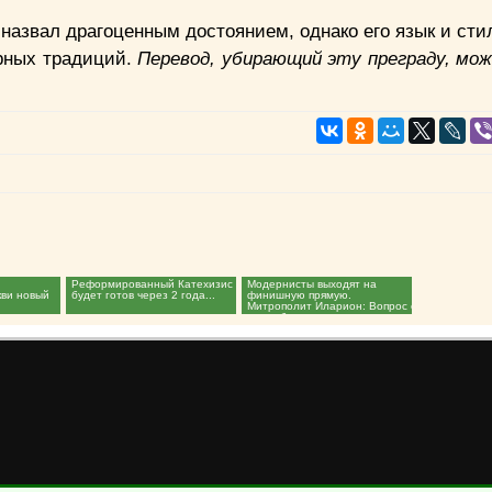
назвал драгоценным достоянием, однако его язык и сти
урных традиций.
Перевод, убирающий эту преграду, мо
Реформированный Катехизис
Модернисты выходят на
кви новый
будет готов через 2 года...
финишную прямую.
.
Митрополит Иларион: Вопрос о
языке богослужения придется...