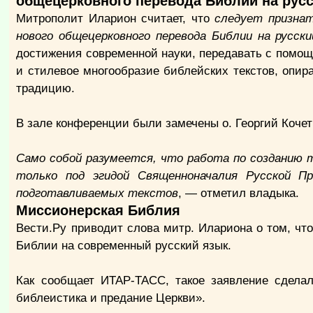
общецерковного перевода Библии на рус
Митрополит Иларион считает, что
следует призна
нового общецерковного перевода Библии на русски
достижения современной науки, передавать с помощ
и стилевое многообразие библейских текстов, опи
традицию.
В зале конференции были замечены о. Георгий Кочетк
Само собой разумеется, что работа по созданию 
только под эгидой Священноначалия Русской П
подготавливаемых текстов
, — отметил владыка.
Миссионерская Библия
Вести.Ру приводит слова митр. Илариона о том, ч
Библии на современный русский язык.
Как сообщает ИТАР-ТАСС, такое заявление сдела
библеистика и предание Церкви».