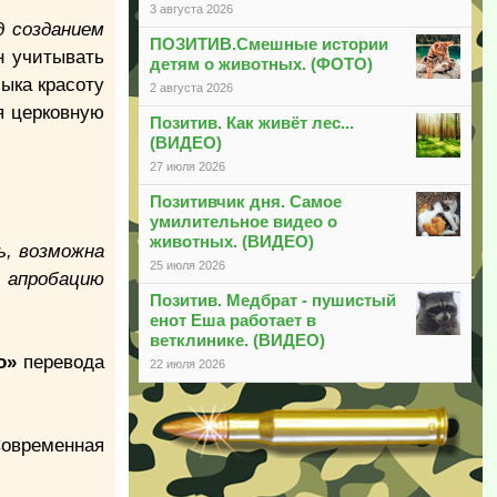
3 августа 2026
 созданием
ПОЗИТИВ.Смешные истории
н учитывать
детям о животных. (ФОТО)
ыка красоту
2 августа 2026
я церковную
Позитив. Как живёт лес...
(ВИДЕО)
27 июля 2026
Позитивчик дня. Самое
умилительное видео о
животных. (ВИДЕО)
ь, возможна
25 июля 2026
 апробацию
Позитив. Медбрат - пушистый
енот Еша работает в
ветклинике. (ВИДЕО)
о»
перевода
22 июля 2026
Современная