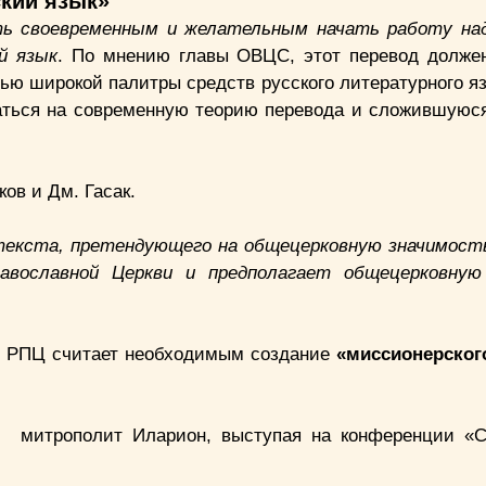
ский язык»
ть своевременным и желательным начать работу над
й язык
. По мнению главы ОВЦС, этот перевод долже
ью широкой палитры средств русского литературного яз
раться на современную теорию перевода и сложившуюс
ов и Дм. Гасак.
текста, претендующего на общецерковную значимост
равославной Церкви и предполагает общецерковную
то РПЦ считает необходимым создание
«миссионерског
л митрополит Иларион, выступая на конференции «