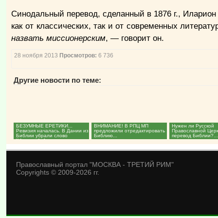
Синодальный перевод, сделанный в 1876 г., Иларион 
как от классических, так и от современных литерат
назвать миссионерским
, — говорит он.
28 ноября 2013
Просмотров:
6 736
Другие новости по теме:
БЕЗУМНЫЕ ЕРЕТИКИ...
ВНИМАНИЕ! В РПЦ МП
Нужен ли Русской
Ревизия началась. В Дании из
предложили отредактировать
Православной Цер
Библии убрали слово
Библию...
перевод Библии?..
"Израиль". А может и еще...
Православный портал "МОСКВА - ТРЕТИЙ РИМ"
Copyrights © 2009-2026 гг.