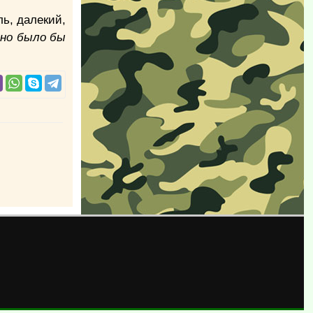
ль, далекий,
жно было бы