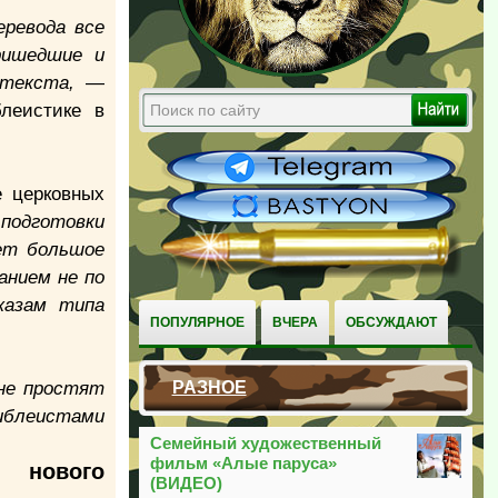
еревода все
ришедшие и
 текста,
—
леистике в
е церковных
подготовки
ует большое
анием не по
казам типа
ПОПУЛЯРНОЕ
ВЧЕРА
ОБСУЖДАЮТ
не простят
РАЗНОЕ
библеистами
Семейный художественный
фильм «Алые паруса»
м нового
(ВИДЕО)