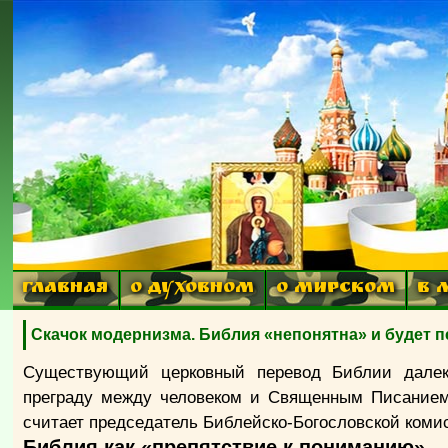
ГЛАВНАЯ
О ДУХОВНОМ
О МИРСКОМ
В 
Скачок модернизма. Библия «непонятна» и будет 
Существующий церковный перевод Библии далек 
преграду между человеком и Священным Писанием,
считает председатель Библейско-Богословской коми
Библия как «препятствие к пониманию»