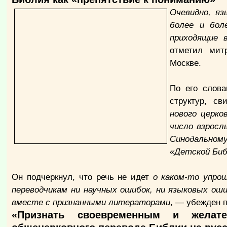
Очевидно, яз
более и бол
приходящие 
отметил мит
Москве.
По его слова
структур, с
нового церко
число взросл
Синодальном
«Детской Биб
Он подчеркнул, что речь не идет
о каком-то упро
переводчикам ни научных ошибок, ни языковых ош
вместе с признанными литераторами
, — убежден 
«Признать своевременным и желат