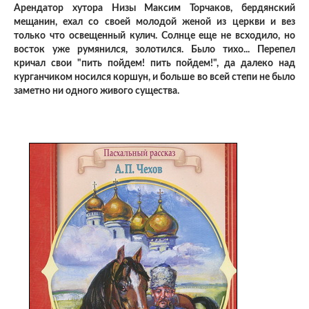
Арендатор хутора Низы Максим Торчаков, бердянский
мещанин, ехал со своей молодой женой из церкви и вез
только что освещенный кулич. Солнце еще не всходило, но
восток уже румянился, золотился. Было тихо... Перепел
кричал свои "пить пойдем! пить пойдем!", да далеко над
курганчиком носился коршун, и больше во всей степи не было
заметно ни одного живого существа.