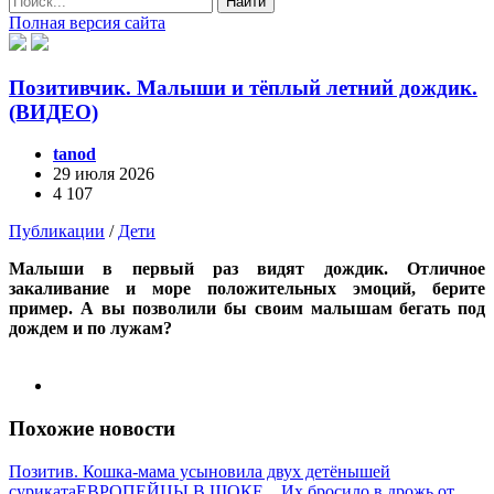
Найти
Полная версия сайта
Позитивчик. Малыши и тёплый летний дождик.
(ВИДЕО)
tanod
29 июля 2026
4 107
Публикации
/
Дети
Малыши в первый раз видят дождик. Отличное
закаливание и море положительных эмоций, берите
пример. А вы позволили бы своим малышам бегать под
дождем и по лужам?
Похожие новости
Позитив. Кошка-мама усыновила двух детёнышей
суриката
ЕВРОПЕЙЦЫ В ШОКЕ... Их бросило в дрожь от