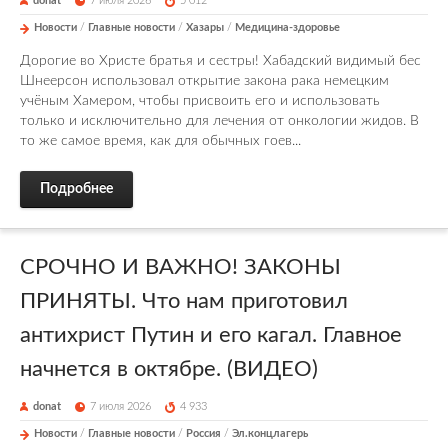
donat
7 июля 2026
5 012
Новости
/
Главные новости
/
Хазары
/
Медицина-здоровье
Дорогие во Христе братья и сестры! Хабадский видимый бес
Шнеерсон использовал открытие закона рака немецким
учёным Хамером, чтобы присвоить его и использовать
только и исключительно для лечения от онкологии жидов. В
то же самое время, как для обычных гоев...
Подробнее
СРОЧНО И ВАЖНО! ЗАКОНЫ
ПРИНЯТЫ. Что нам приготовил
антихрист Путин и его кагал. Главное
начнется в октябре. (ВИДЕО)
donat
7 июля 2026
4 933
Новости
/
Главные новости
/
Россия
/
Эл.концлагерь