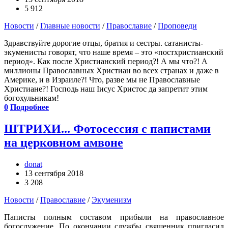
5 912
Новости
/
Главные новости
/
Православие
/
Проповеди
Здравствуйте дорогие отцы, братия и сестры. сатанисты-
экуменисты говорят, что наше время – это «постхристианский
период». Как после Христианский период?! А мы что?! А
миллионы Православных Христиан во всех странах и даже в
Америке, и в Израиле?! Что, разве мы не Православные
Христиане?! Господь наш Iисус Христос да запретит этим
богохульникам!
0
Подробнее
ШТРИХИ... Фотосессия с папистами
на церковном амвоне
donat
13 сентября 2018
3 208
Новости
/
Православие
/
Экуменизм
Паписты полным составом прибыли на православное
богослужение. По окончании службы священник пригласил