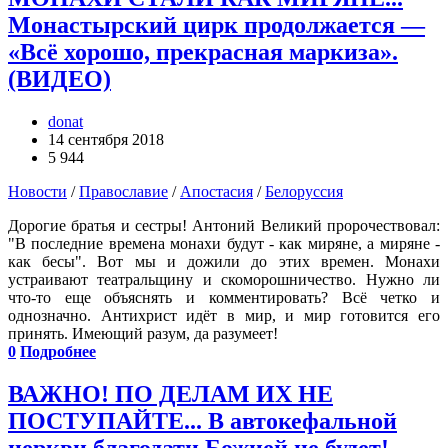
Монастырский цирк продолжается —
«Всё хорошо, прекрасная маркиза».
(ВИДЕО)
donat
14 сентября 2018
5 944
Новости
/
Православие
/
Апостасия
/
Белоруссия
Дорогие братья и сестры! Антоний Великий пророчествовал:
"В последние времена монахи будут - как миряне, а миряне -
как бесы". Вот мы и дожили до этих времен. Монахи
устраивают театральщину и скоморошничество. Нужно ли
что-то еще объяснять и комментировать? Всё четко и
однозначно. Антихрист идёт в мир, и мир готовится его
принять. Имеющий разум, да разумеет!
0
Подробнее
ВАЖНО! ПО ДЕЛАМ ИХ НЕ
ПОСТУПАЙТЕ... В автокефальной
церкви благодати Божией не будет!