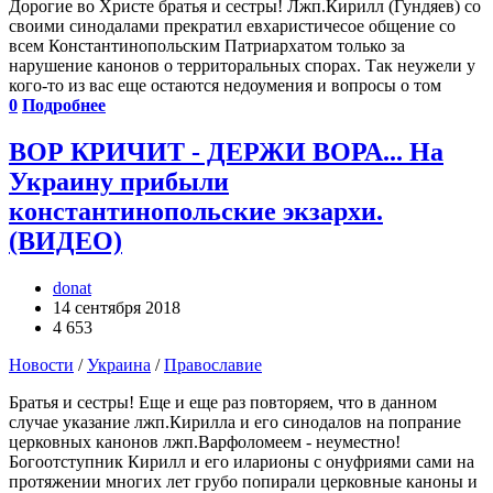
Дорогие во Христе братья и сестры! Лжп.Кирилл (Гундяев) со
своими синодалами прекратил евхаристичесое общение со
всем Константинопольским Патриархатом только за
нарушение канонов о территоральных спорах. Так неужели у
кого-то из вас еще остаются недоумения и вопросы о том
0
Подробнее
ВОР КРИЧИТ - ДЕРЖИ ВОРА... На
Украину прибыли
константинопольские экзархи.
(ВИДЕО)
donat
14 сентября 2018
4 653
Новости
/
Украина
/
Православие
Братья и сестры! Еще и еще раз повторяем, что в данном
случае указание лжп.Кирилла и его синодалов на попрание
церковных канонов лжп.Варфоломеем - неуместно!
Богоотступник Кирилл и его иларионы с онуфриями сами на
протяжении многих лет грубо попирали церковные каноны и