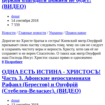
(ВИДЕО)
donat
14 сентября 2018
7 559
Новости
/
Главные новости
/
Украина
/
Православие
Дорогие во Христе братья и сестры! Киевский митр.Онуфрий
призывает свою паству следовать тому, чему он сам не следует
и сохранять чистоту веры и верность Христу, хотя сам её не
сохраняет и не верен Спасителю. О таких как митр.Онуфрий
наш Господь Иисус Христос сказал прямо и однозначно
0
Подробнее
ОДНА ЕСТЬ ИСТИНА - ХРИСТОСЪ!
Часть 3. Афонские иеросхимонахи
Рафаил (Берестов) и Онуфрiй
(Стебелев-Веласкес). (ВИДЕО)
donat
13 сентября 2018