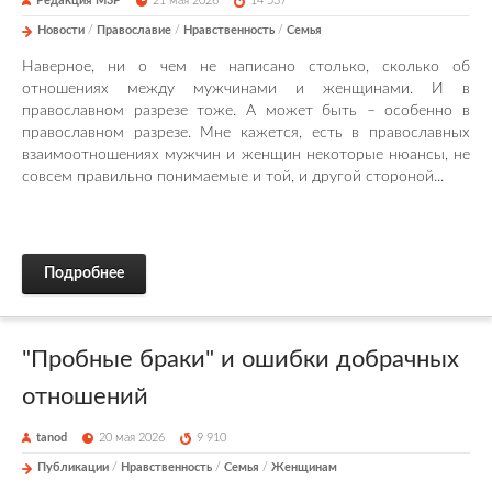
Редакция М3Р
21 мая 2026
14 537
Новости
/
Православие
/
Нравственность
/
Семья
Наверное, ни о чем не написано столько, сколько об
отношениях между мужчинами и женщинами. И в
православном разрезе тоже. А может быть – особенно в
православном разрезе. Мне кажется, есть в православных
взаимоотношениях мужчин и женщин некоторые нюансы, не
совсем правильно понимаемые и той, и другой стороной...
Подробнее
"Пробные браки" и ошибки добрачных
отношений
tanod
20 мая 2026
9 910
Публикации
/
Нравственность
/
Семья
/
Женщинам